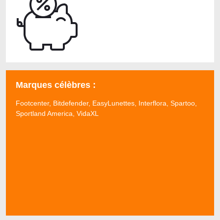
Marques célèbres :
Footcenter, Bitdefender, EasyLunettes, Interflora, Spartoo,
Sportland America, VidaXL