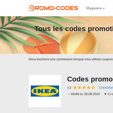
Magasins
Tous les codes promoti
Nous touchons une commission lorsque vous utilisez coupon
Codes promo 
Evaluatio
4.8
✓
Vérifié le:
06.08.2026
▼ Ci-d