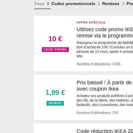
Tous
Codes promotionnels
Remises
Pr
OFFRE SPÉCIALE
Utilisez code promo IKE
remise via le programme
10 €
Rejoignez le programme de fidélité
bon d’achat de 10€ ! Cumulez un t
CODE PROMO
période de 12 mois, après 4 achats
site.
Nombre d'utilisations: 1036
Prix baissé ! À partir de
avec coupon Ikea
1,99 €
Achetez vos produits préférés à pri
des lits, de la literie, des matela
REMISE
fauteuils, des couvertures, des lum
Nombre d'utilisations: 150
Code réduction IKEA 20