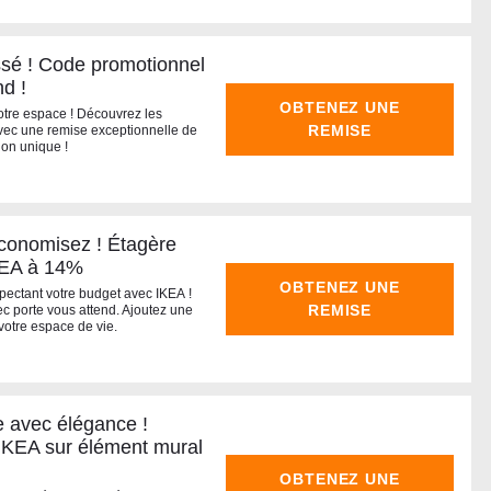
assé ! Code promotionnel
d !
OBTENEZ UNE
otre espace ! Découvrez les
REMISE
 avec une remise exceptionnelle de
on unique !
économisez ! Étagère
KEA à 14%
OBTENEZ UNE
spectant votre budget avec IKEA !
REMISE
c porte vous attend. Ajoutez une
 votre espace de vie.
 avec élégance !
 IKEA sur élément mural
OBTENEZ UNE