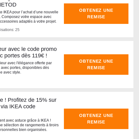
e METOD
OBTENEZ UNE
te IKEA pour l’achat d’une nouvelle
REMISE
. Composez votre espace avec
cessoires adaptés à votre projet.
isations: 25
ieur avec le code promo
c portes dès 119€ !
OBTENEZ UNE
ieur avec l'élégance offerte par
REMISE
 avec portes, disponibles dès
e avec style.
 ! Profitez de 15% sur
s via IKEA code
OBTENEZ UNE
nt avec astuce grâce à IKEA !
REMISE
 sélection de rangements à tiroirs
ersonnelles bien organisées.