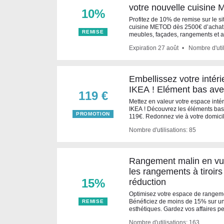
votre nouvelle cuisin
10%
Profitez de 10% de remise sur le si
cuisine METOD dès 2500€ d’achat
REMISE
meubles, façades, rangements et ac
Expiration
27 août
Nombre d'util
Embellissez votre intér
IKEA ! Elément bas ave
119 €
Mettez en valeur votre espace intér
IKEA ! Découvrez les éléments bas
PROMOTION
119€. Redonnez vie à votre domicil
Nombre d'utilisations: 85
Rangement malin en vue
les rangements à tiroir
15%
réduction
Optimisez votre espace de rangeme
Bénéficiez de moins de 15% sur une
REMISE
esthétiques. Gardez vos affaires p
Nombre d'utilisations: 163