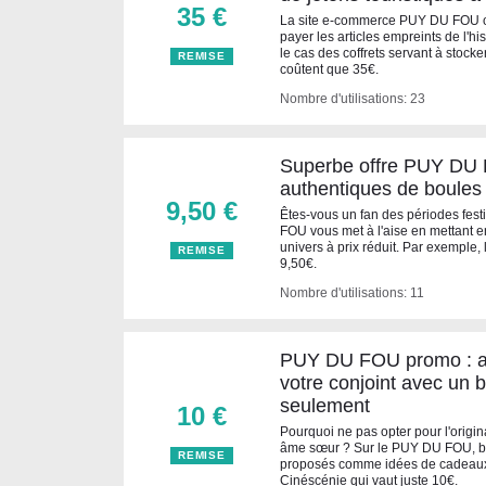
35 €
La site e-commerce PUY DU FOU offr
payer les articles empreints de l'his
le cas des coffrets servant à stocker
REMISE
coûtent que 35€.
Nombre d'utilisations: 23
Superbe offre PUY DU 
authentiques de boules
9,50 €
Êtes-vous un fan des périodes festi
FOU vous met à l'aise en mettant en
univers à prix réduit. Par exemple,
REMISE
9,50€.
Nombre d'utilisations: 11
PUY DU FOU promo : a
votre conjoint avec un 
seulement
10 €
Pourquoi ne pas opter pour l'origina
âme sœur ? Sur le PUY DU FOU, be
REMISE
proposés comme idées de cadeaux.
Cinéscénie qui vaut juste 10€.