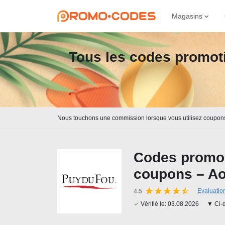
Magasins
Tous les codes promoti
Nous touchons une commission lorsque vous utilisez coupon
Codes promo 
coupons – Ao
Evaluatio
4.5
✓
Vérifié le:
03.08.2026
▼ Ci-d