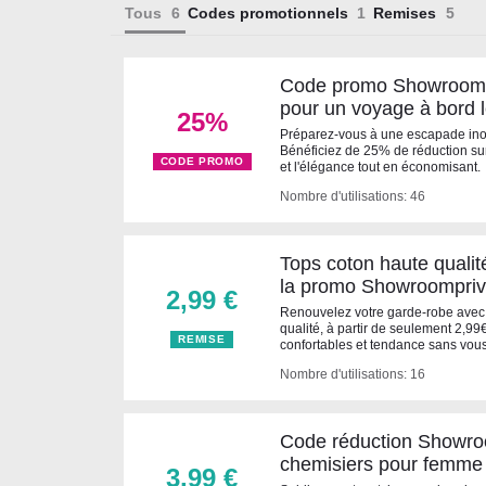
Tous
Codes promotionnels
Remises
Code promo Showroomp
pour un voyage à bord 
25%
Préparez-vous à une escapade ino
Bénéficiez de 25% de réduction su
CODE PROMO
et l'élégance tout en économisant.
Nombre d'utilisations: 46
Tops coton haute qualit
la promo Showroompri
2,99 €
Renouvelez votre garde-robe avec 
qualité, à partir de seulement 2,9
REMISE
confortables et tendance sans vous
Nombre d'utilisations: 16
Code réduction Showroo
chemisiers pour femme
3,99 €