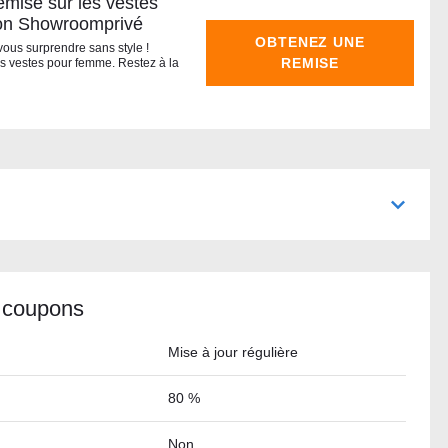
emise sur les vestes
on Showroomprivé
OBTENEZ UNE
vous surprendre sans style !
REMISE
es vestes pour femme. Restez à la
 coupons
Mise à jour régulière
80 %
Non