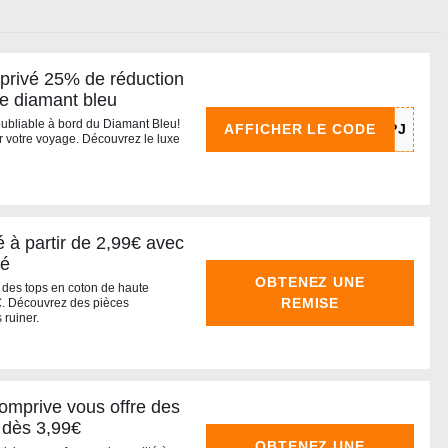
rivé 25% de réduction
le diamant bleu
ubliable à bord du Diamant Bleu!
AFFICHER LE CODE
r votre voyage. Découvrez le luxe
é à partir de 2,99€ avec
vé
OBTENEZ UNE
des tops en coton de haute
REMISE
9€. Découvrez des pièces
 ruiner.
mprive vous offre des
 dès 3,99€
OBTENEZ UNE