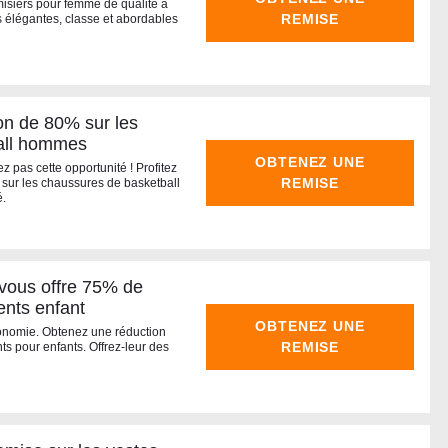
misiers pour femme de qualité à
REMISE
s élégantes, classe et abordables
n de 80% sur les
all hommes
OBTENEZ UNE
z pas cette opportunité ! Profitez
REMISE
 sur les chaussures de basketball
.
ous offre 75% de
ents enfant
OBTENEZ UNE
économie. Obtenez une réduction
REMISE
s pour enfants. Offrez-leur des