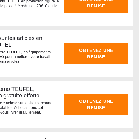
nts TEUFEL en promotion, figure la
REMISE
e prix a été réduit de 70€. C'est le
ur les articles en
EUFEL
OBTENEZ UNE
'offre TEUFEL, les équipements
REMISE
é pour améliorer votre travail.
ins articles.
promo TEUFEL,
n gratuite offerte
OBTENEZ UNE
ticle acheté sur le site marchand
REMISE
alables. Achetez donc cet
-vous livrer gratuitement.