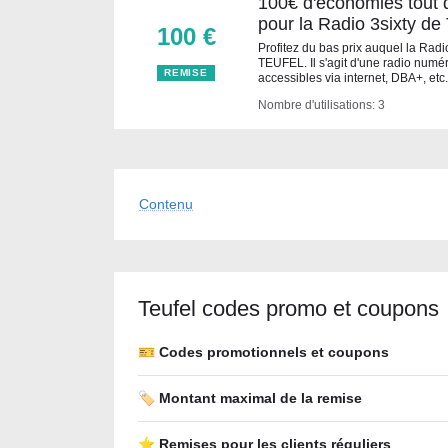
100€ d'économies tout d
pour la Radio 3sixty d
100 €
Profitez du bas prix auquel la Radio
TEUFEL. Il s'agit d'une radio numé
REMISE
accessibles via internet, DBA+, etc.
Nombre d'utilisations: 3
Contenu
Teufel codes promo et coupons
🎫 Codes promotionnels et coupons
🏷️ Montant maximal de la remise
⭐ Remises pour les clients réguliers