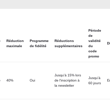
Période
de
e
Réduction
Programme
Réductions
validité
D
maximale
de fidélité
supplémentaires
du
code
promo
Jusqu'à 15% lors
Jusqu'à
e
40%
Oui
de l'inscription à
E
60 jours
la newsletter