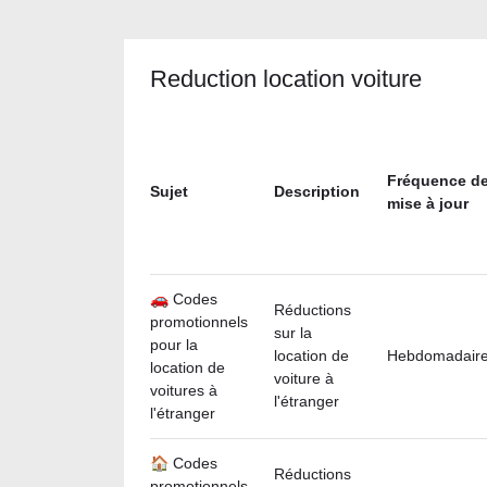
Reduction location voiture
Fréquence d
Sujet
Description
mise à jour
🚗 Codes
Réductions
promotionnels
sur la
pour la
location de
Hebdomadair
location de
voiture à
voitures à
l'étranger
l'étranger
🏠 Codes
Réductions
promotionnels