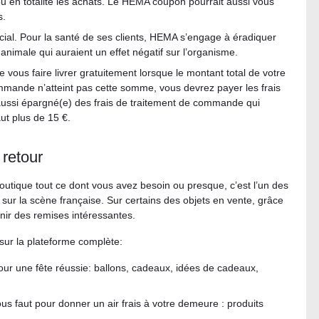
 ou en totalité les achats. Le HEMA coupon pourrait aussi vous
s.
ial. Pour la santé de ses clients, HEMA s’engage à éradiquer
animale qui auraient un effet négatif sur l’organisme.
e vous faire livrer gratuitement lorsque le montant total de votre
ommande n’atteint pas cette somme, vous devrez payer les frais
 aussi épargné(e) des frais de traitement de commande qui
ut plus de 15 €.
retour
boutique tout ce dont vous avez besoin ou presque, c’est l’un des
 sur la scène française. Sur certains des objets en vente, grâce
ir des remises intéressantes.
sur la plateforme complète:
 pour une fête réussie: ballons, cadeaux, idées de cadeaux,
ous faut pour donner un air frais à votre demeure : produits
.