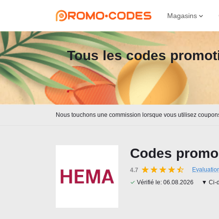
Magasins
Tous les codes promoti
Nous touchons une commission lorsque vous utilisez coupon
Codes promo
Evaluatio
4.7
✓
Vérifié le:
06.08.2026
▼ Ci-d