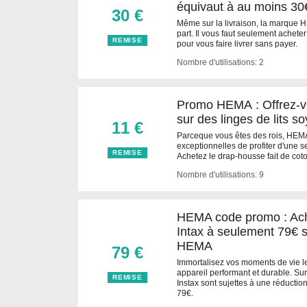
équivaut à au moins 30
30 €
Même sur la livraison, la marque 
part. Il vous faut seulement achete
REMISE
pour vous faire livrer sans payer.
Nombre d'utilisations: 2
Promo HEMA : Offrez-vo
sur des linges de lits s
11 €
Parceque vous êtes des rois, HEM
exceptionnelles de profiter d'une s
REMISE
Achetez le drap-housse fait de cot
Nombre d'utilisations: 9
HEMA code promo : Ach
Intax à seulement 79€ 
HEMA
79 €
Immortalisez vos moments de vie l
appareil performant et durable. S
REMISE
Instax sont sujettes à une réductio
79€.